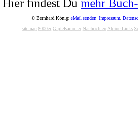
Hier findest Du
mehr Buch-
© Bernhard König:
eMail senden
,
Impressum
,
Datensc
sitemap
8000er
Gipfelsammler
Nachrichten
Alpine Links
S